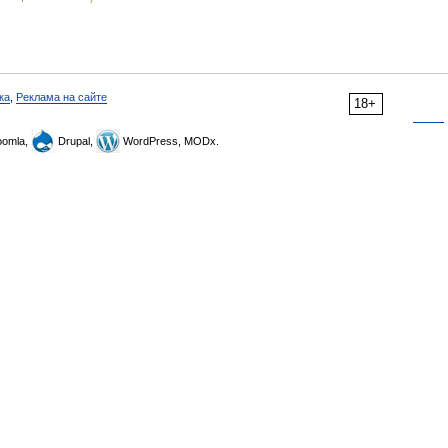
ка
,
Реклама на сайте
18+
omla,
Drupal,
WordPress, MODx.