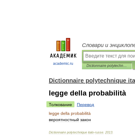
Словари и энциклоп
academic.ru
Dictionnaire polytechnique italo-russe
Dictionnaire polytechnique it
legge della probabilità
Толкование
Перевод
legge
della
probabilità
вероятностный
закон
Dictionnaire
polytechnique
italo
-
russe
.
2013
.