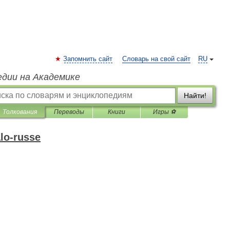
Запомнить сайт
Словарь на свой сайт
RU
едии на Академике
Найти!
Толкования
Переводы
Книги
Игры ⚽
alo-russe