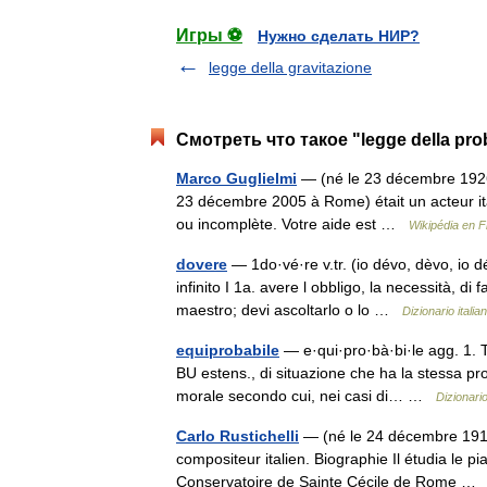
Игры ⚽
Нужно сделать НИР?
legge della gravitazione
Смотреть что такое "legge della pro
Marco Guglielmi
— (né le 23 décembre 1926 
23 décembre 2005 à Rome) était un acteur ital
ou incomplète. Votre aide est …
Wikipédia en F
dovere
— 1do·vé·re v.tr. (io dévo, dèvo, io 
infinito I 1a. avere l obbligo, la necessità, di
maestro; devi ascoltarlo o lo …
Dizionario italia
equiprobabile
— e·qui·pro·bà·bi·le agg. 1. T
BU estens., di situazione che ha la stessa proba
morale secondo cui, nei casi di… …
Dizionario
Carlo Rustichelli
— (né le 24 décembre 1916
compositeur italien. Biographie Il étudia le 
Conservatoire de Sainte Cécile de Rome 