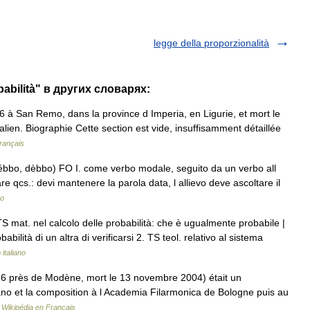
legge della proporzionalità
babilità" в других словарях:
à San Remo, dans la province d Imperia, en Ligurie, et mort le
ien. Biographie Cette section est vide, insuffisamment détaillée
rançais
débbo, dèbbo) FO I. come verbo modale, seguito da un verbo all
 fare qcs.: devi mantenere la parola data, l allievo deve ascoltare il
no
S mat. nel calcolo delle probabilità: che è ugualmente probabile |
bilità di un altra di verificarsi 2. TS teol. relativo al sistema
 italiano
 près de Modène, mort le 13 novembre 2004) était un
piano et la composition à l Academia Filarmonica de Bologne puis au
…
Wikipédia en Français